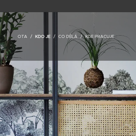
OTA
KDO JE
CO DĚLÁ
KDE PRACUJE