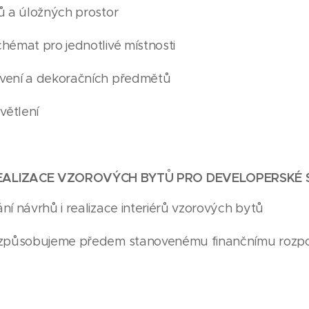
ů a úložných prostor
hémat pro jednotlivé místnosti
vení a dekoračních předmětů
větlení
EALIZACE VZOROVÝCH BYTŮ PRO DEVELOPERSKÉ
ní návrhů i realizace interiérů vzorových bytů
řizpůsobujeme předem stanovenému finančnímu rozp