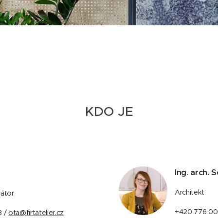
KDO JE
Ing. arch.
Architekt
rátor
+420 776 00
8 /
ota@firtatelier.cz