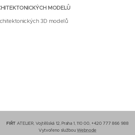
HITEKTONICKÝCH MODELŮ
rchitektonických 3D modelů
FIŘT
ATELIER
, Vojtěšská 12, Praha 1, 110 00, +420 777 866 988
Vytvořeno službou
Webnode