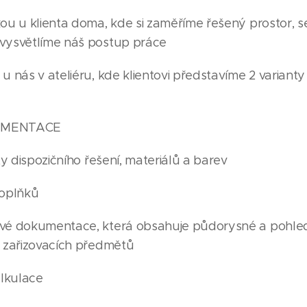
kou u klienta doma, kde si zaměříme řešený prostor, 
 vysvětlíme náš postup práce
 u nás v ateliéru, kde klientovi představíme 2 variant
UMENTACE
nty dispozičního řešení, materiálů a barev
doplňků
ové dokumentace, která obsahuje půdorysné a pohle
g zařizovacích předmětů
alkulace