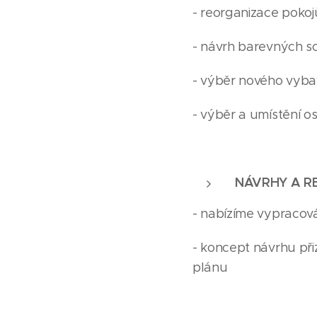
- reorganizace pokoj
- návrh barevných sc
- výběr nového vyba
- výběr a umístění os
NÁVRHY A R
- nabízíme vypracová
- koncept návrhu p
plánu