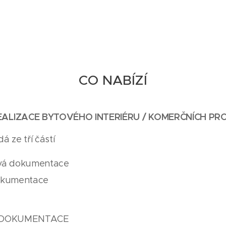
CO NABÍZÍ
EALIZACE BYTOVÉHO INTERIÉRU / KOMERČNÍCH PR
dá ze tří částí
ová dokumentace
okumentace
 DOKUMENTACE