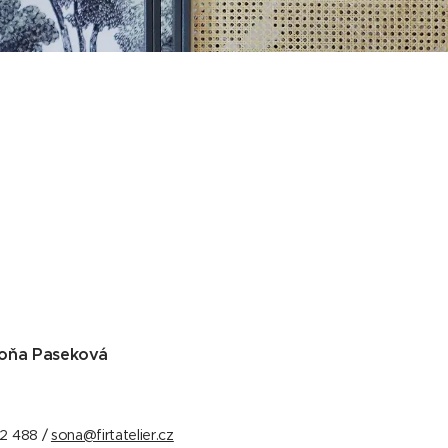
 Soňa Paseková
2 488 /
sona@firtatelier.cz