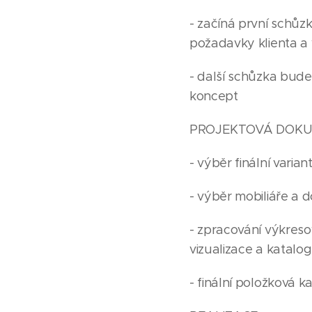
- začíná první schůz
požadavky klienta a
- další schůzka bude
koncept
PROJEKTOVÁ DOK
- výběr finální varia
- výběr mobiliáře a 
- zpracování výkres
vizualizace a katalo
- finální položková k