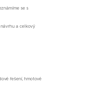
seznámíme se s
y návrhu a celkový
dové řešení, hmotové