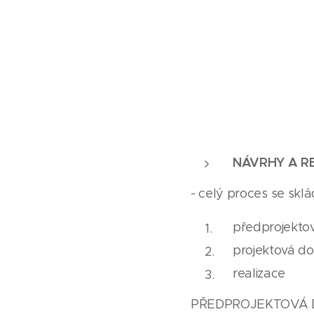
NÁVRHY A R
- celý proces se sklá
předprojekt
projektová d
realizace
PŘEDPROJEKTOVÁ