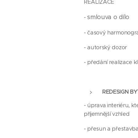
REALIZACE
smlouva o dílo
-
- časový harmonogr
- autorský dozor
- předání realizace kl
REDESIGN B
- úprava interiéru, 
příjemnější vzhled
- přesun a přestavba